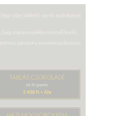
 űrlap alján található gomb segítségével
 hogy rögtön rendelést szeretnél leadni.
kérhetsz ajánlatot a termékek kiválasztása
TÁBLÁS CSOKOLÁDÉ
65-70 gramm
2 400 Ft + Áfa
HÁZI MOGYORÓKRÉM