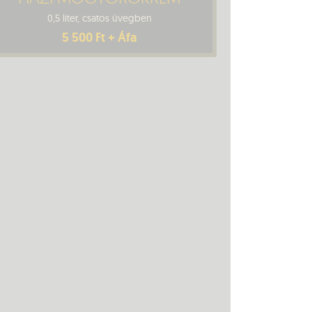
0,5 liter, csatos üvegben
5 500 Ft + Áfa