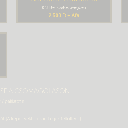
0,13 liter, csatos üvegben
2 500 Ft + Áfa
TÉSE A CSOMAGOLÁSON
 / palástot
t (A képet vektorosan kérjük feltölteni!)