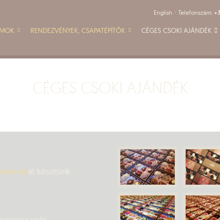
English
Telefonszám:
+3
AMOK
RENDEZVÉNYEK, CSAPATÉPÍTŐK
CÉGES CSOKI AJÁNDÉK
CÉGES CSOKI AJÁNDÉK
onbonok
at készítünk
ámogatsz vele