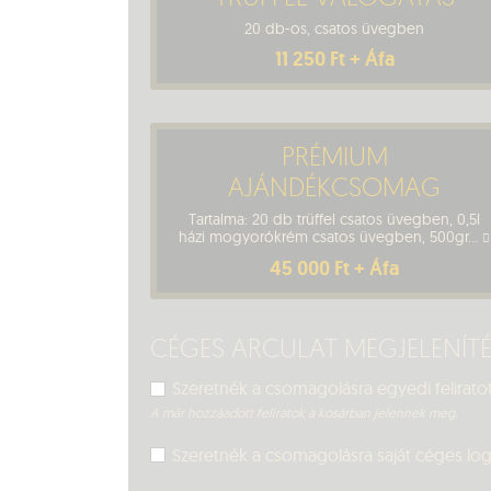
20 db-os, csatos üvegben
11 250 Ft + Áfa
PRÉMIUM
AJÁNDÉKCSOMAG
Tartalma: 20 db trüffel csatos üvegben, 0,5l
házi mogyorókrém csatos üvegben, 500gr...
45 000 Ft + Áfa
CÉGES ARCULAT MEGJELENÍ
Szeretnék a csomagolásra egyedi feliratot
A már hozzáadott feliratok a kosárban jelennek meg.
Szeretnék a csomagolásra saját céges logó