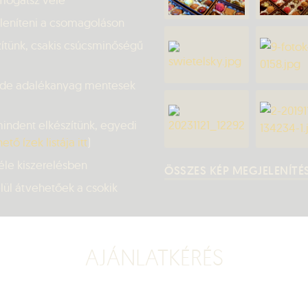
eleníteni a csomagoláson
ítünk, csakis csúcsminőségű
 de adalékanyag mentesek
ndent elkészítünk, egyedi
ető ízek listája itt
)
éle kiszerelésben
ÖSSZES KÉP MEGJELENÍTÉ
ül átvehetőek a csokik
AJÁNLATKÉRÉS