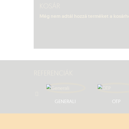
KOSÁR
Még nem adtál hozzá terméket a kosárh
REFERENCIÁK
K&H
GENERALI
OTP