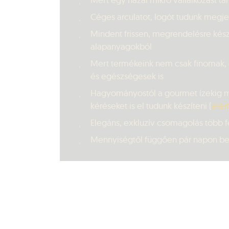
Céges arculatot, logót tudunk megj
Mindent frissen, megrendelésre kész
alapanyagokból
Mert termékeink nem csak finomak,
és egészségesek is
Hagyományostól a gourmet ízekig mi
kéréseket is el tudunk készíteni (
elérh
Elegáns, exkluzív csomagolás több f
Mennyiségtől függően pár napon bel