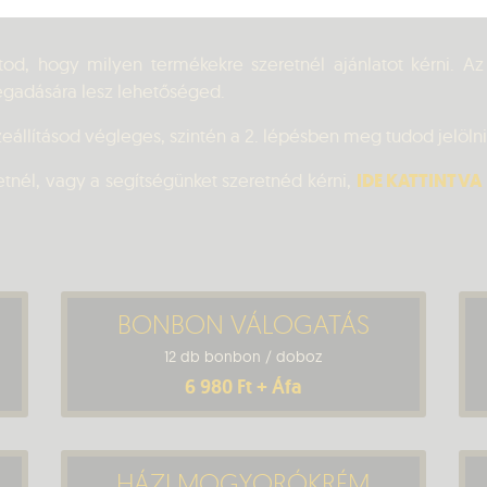
atod, hogy milyen termékekre szeretnél ajánlatot kérni. Az
megadására lesz lehetőséged.
llításod végleges, szintén a 2. lépésben meg tudod jelölni,
nél, vagy a segítségünket szeretnéd kérni,
IDE KATTINTVA
BONBON VÁLOGATÁS
12 db bonbon / doboz
6 980 Ft + Áfa
HÁZI MOGYORÓKRÉM