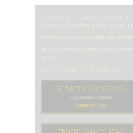
Az alábbi űrlap segítségével kiválaszth
juthatsz el a 2. lépésre, ahol az adataid 
Amennyiben biztosan tudod, hogy az összeá
Ha pedig még nem tudod, hogy mit szeret
nélkül.
VÁLASZTHATÓ TERMÉKEK
BONBON VÁLOGATÁS
6 db bonbon / doboz
3 990 Ft + Áfa
TRÜFFEL VÁLOGATÁS