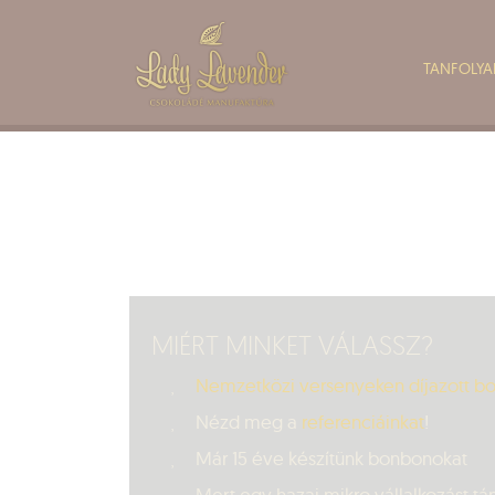
TANFOLY
MIÉRT MINKET VÁLASSZ?
Nemzetközi versenyeken díjazott b
Nézd meg a
referenciáinkat
!
Már 15 éve készítünk bonbonokat
Mert egy hazai mikro vállalkozást t