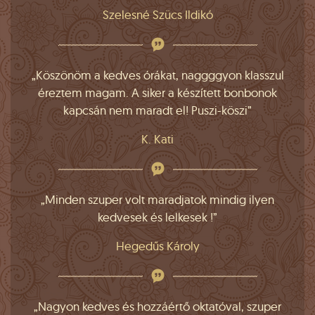
Szelesné Szücs Ildikó
„Köszönöm a kedves órákat, naggggyon klasszul
éreztem magam. A siker a készített bonbonok
kapcsán nem maradt el! Puszi-köszi”
K. Kati
„Minden szuper volt maradjatok mindig ilyen
kedvesek és lelkesek !”
Hegedűs Károly
„Nagyon kedves és hozzáértő oktatóval, szuper