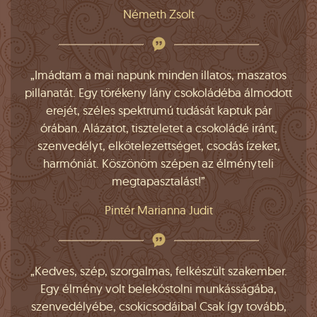
Németh Zsolt
„Imádtam a mai napunk minden illatos, maszatos
pillanatát. Egy törékeny lány csokoládéba álmodott
erejét, széles spektrumú tudását kaptuk pár
órában. Alázatot, tiszteletet a csokoládé iránt,
szenvedélyt, elkötelezettséget, csodás ízeket,
harmóniát. Köszönöm szépen az élményteli
megtapasztalást!”
Pintér Marianna Judit
„Kedves, szép, szorgalmas, felkészült szakember.
Egy élmény volt belekóstolni munkásságába,
szenvedélyébe, csokicsodáiba! Csak így tovább,