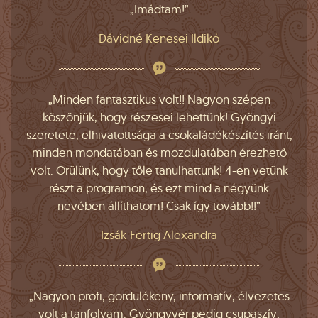
„Imádtam!”
Dávidné Kenesei Ildikó
„Minden fantasztikus volt!! Nagyon szépen
köszönjük, hogy részesei lehettünk! Gyöngyi
szeretete, elhivatottsága a csokaládékészítés iránt,
minden mondatában és mozdulatában érezhető
volt. Örülünk, hogy tőle tanulhattunk! 4-en vetünk
részt a programon, és ezt mind a négyünk
nevében állíthatom! Csak így tovább!!”
Izsák-Fertig Alexandra
„Nagyon profi, gördülékeny, informatív, élvezetes
volt a tanfolyam. Gyöngyvér pedig csupaszív,