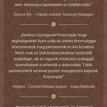
nem stresszes csapatépítés a csokikészítés.”
Dovex Kft. – Fábián Katalin Training Manager
„Kedves Gyöngyvér! Köszönjük, hogy
segítségeddel ilyen szép és ízletes finomsággal
köszönhettük meg partnereink ez évi bizalmat.
Nem csak az ízek kiválasztásához nyújtottál
segítséget, de az egyedi mintázatú szalaggal
személyessé is tehettük a dobozokat. Több
partnerünktől azonnal pozitív visszajelzést kaptunk.
Köszönjük!”
Hírstart - Centrál Médiacsoport - Siska Melinda
„Nagyon élveztük a bemutatót, és örömmel