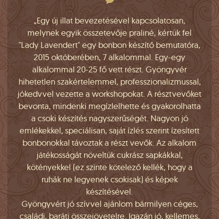
„Egy új illat bevezetésével kapcsolatosan,
melynek egyik összetevője praliné, kértük fel
"Lady Lavendert" egy bonbon készítő bemutatóra,
2015 októberében, 7 alkalommal. Egy-egy
alkalommal 20-25 fő vett részt. Gyöngyvér
hihetetlen szakértelemmel, professzionalizmussal,
jókedvvel vezette a workshopokat. A résztvevőket
bevonta, mindenki megízlelhette és gyakorolhatta
a csoki készítés nagyszerűségét. Nagyon jó
emlékekkel, speciálisan, saját ízlés szerint ízesített
bonbonokkal távoztak a részt vevők. Az alkalom
játékosságát növeltük cukrász sapkákkal,
kötényekkel (ez szinte kötelező kellék, hogy a
ruhák ne legyenek csokisak) és képek
készítésével.
Gyöngyvért jó szívvel ajánlom bármilyen céges,
családi, baráti összejövetelre. Igazán jó, kellemes,