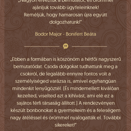
ajánljuk tovább ügyfeleinknek!
Reméljük, hogy hamarosan újra együtt
dolgozhatunk!”
Bodor Major - Bonifert Beáta
„Ebben a formában is köszönöm a hétfői nagyszerű
bemutatódat. Csoda dolgokat tudhattunk meg a
csokiról, de legalább ennyire fontos volt a
személyiséged varázsa is, amivel egyhangúan
mindenkit lenyűgöztél. (És mindemellett kiválóan
kezelted, viselted azt a kihívást, ami elé ez a
sajátos férfi társaság állított.) A rendezvényen
készült bonbonokat a gyermekeim és a feleségem
nagy átéléssel és örömmel nyalogatták el. További
sikereket!”