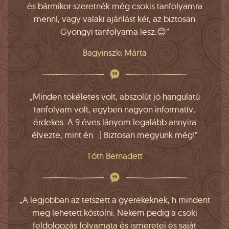
és bármikor szeretnék még csokis tanfolyamra
mennI, vagy valaki ajánlást kér, az biztosan
Gyöngyi tanfolyama lesz.😊”
Bagyinszki Márta
„Minden tökéletes volt, abszolút jó hangulatú
tanfolyam volt, egyben nagyon informatív,
érdekes. A 9 éves lányom legalább annyira
élvezte, mint én. :) Biztosan megyünk még!”
Tóth Bernadett
„A legjobban az tetszett a gyerekeknek, h mindent
meg lehetett kóstolni. Nekem pedig a csoki
feldolgozás folyamata és ismeretei és saját