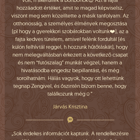
hozzáadott értéket, amit te magad képviselsz,
viszont meg sem közelítette a másik tanfolyam. Az
otthonosság, a személyes élmények megosztása
(pl hogy a gyerekkori szobátokban voltunk❤️), az a
fajta kedves türelem, amivel felénk fordultál (és
külön felhívtál reggel, h hozzunk hűtőtáskát), hogy
nem melegváltásban érkezett a következő csapat
és nem “futószalag” munkát végzel, hanem a
hivatásodba engedsz bepillantást, és még
sorolhatnám. Hálás vagyok, hogy ott lehettünk
tegnap Zengivel, és őszintén bízom benne, hogy
találkozunk még☺️”
Járvás Krisztina
„Sok érdekes információt kaptunk. A rendelkezésre