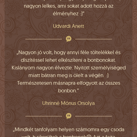
nagyon lelkes, ami sokat adott hozzá az
élményhez :)”
Udvardi Anett
„Nagyon jó volt, hogy annyi féle töltelékkel és
díszítéssel lehet elkészíteni a bonbonokat.
Kislányom nagyon élvezte. Nyitott személyiséged
miatt bátran meg is ölelt a végén. :)
Természetesen másnapra elfogyott az összes
bonbon.”
Uhrinné Mónus Orsolya
„Mindkét tanfolyam helyen számomra egy csoda
volt, h sikerültek a bonbonok😊 Azt a fajta