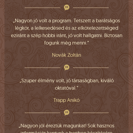
„Nagyon jó volt a program. Tetszett a barátságos
légkör, a lelkesedésed és az elkötelezettséged
eziránt a szép hobbi iránt, jó volt hallgatni. Biztosan
fogunk még menni.”
Novák Zoltán
„Szuper élmény volt, jó társaságban, kiváló
oktatóval.”
Trapp Anikó
„Nagyon jól éreztük magunkat! Sok hasznos
információt kaptunk a bonbon készítésére