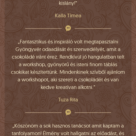
kislány!”
Kalla Tímea
„Fantasztikus és inspiráló volt megtapasztalni
Gyöngyvér odaadását és szenvedélyét, amit a
csokoládé iránt érez. Rendkívül jó hangulatban telt
a workshop, gyönyörű és isteni finom táblás
csokikat készítettünk. Mindenkinek szívből ajánlom
a workshopot, aki szereti a csokoládét és van
kedve kreatívan alkotni.”
Tuza Rita
„Köszönöm a sok hasznos tanácsot amit kaptam a
tanfolyamon! Élmény volt hallgatni az előadást, és