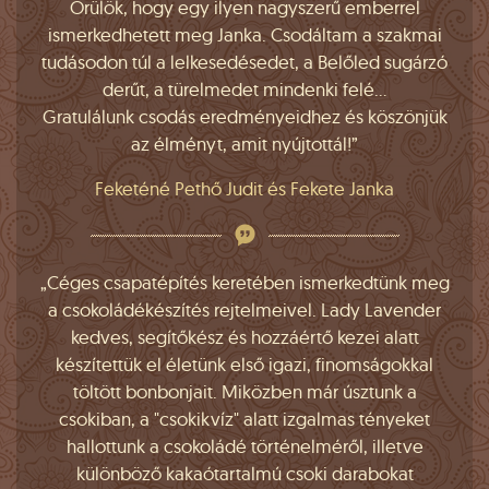
Örülök, hogy egy ilyen nagyszerű emberrel
ismerkedhetett meg Janka. Csodáltam a szakmai
tudásodon túl a lelkesedésedet, a Belőled sugárzó
derűt, a türelmedet mindenki felé...
Gratulálunk csodás eredményeidhez és köszönjük
az élményt, amit nyújtottál!”
Feketéné Pethő Judit és Fekete Janka
„Céges csapatépítés keretében ismerkedtünk meg
a csokoládékészítés rejtelmeivel. Lady Lavender
kedves, segítőkész és hozzáértő kezei alatt
készítettük el életünk első igazi, finomságokkal
töltött bonbonjait. Miközben már úsztunk a
csokiban, a "csokikvíz" alatt izgalmas tényeket
hallottunk a csokoládé történelméről, illetve
különböző kakaótartalmú csoki darabokat