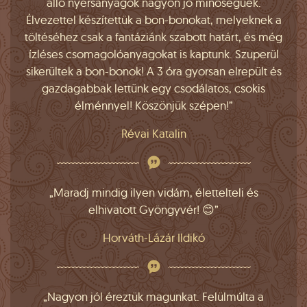
álló nyersanyagok nagyon jó minőségűek.
Élvezettel készítettük a bon-bonokat, melyeknek a
töltéséhez csak a fantáziánk szabott határt, és még
ízléses csomagolóanyagokat is kaptunk. Szuperül
sikerültek a bon-bonok! A 3 óra gyorsan elrepült és
gazdagabbak lettünk egy csodálatos, csokis
élménnyel! Köszönjük szépen!”
Révai Katalin
„Maradj mindig ilyen vidám, élettelteli és
elhivatott Gyöngyvér! 😊”
Horváth-Lázár Ildikó
„Nagyon jól éreztük magunkat. Felülmúlta a