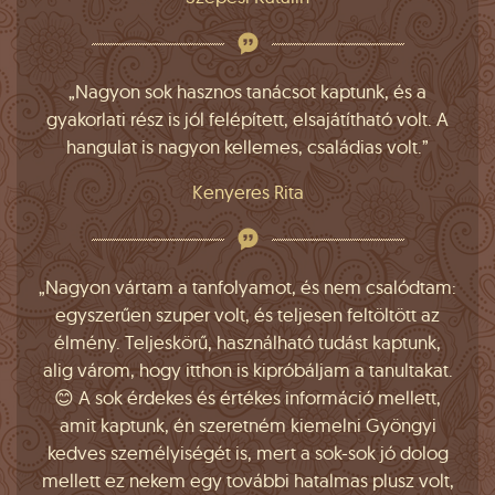
„Nagyon sok hasznos tanácsot kaptunk, és a
gyakorlati rész is jól felépített, elsajátítható volt. A
hangulat is nagyon kellemes, családias volt.”
Kenyeres Rita
„Nagyon vártam a tanfolyamot, és nem csalódtam:
egyszerűen szuper volt, és teljesen feltöltött az
élmény. Teljeskörű, használható tudást kaptunk,
alig várom, hogy itthon is kipróbáljam a tanultakat.
😊 A sok érdekes és értékes információ mellett,
amit kaptunk, én szeretném kiemelni Gyöngyi
kedves személyiségét is, mert a sok-sok jó dolog
mellett ez nekem egy további hatalmas plusz volt,