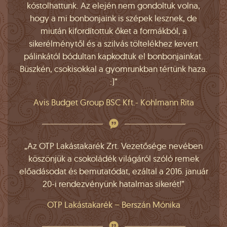
kóstolhattunk. Az elején nem gondoltuk volna,
hogy a mi bonbonjaink is szépek lesznek, de
miután kifordítottuk őket a formákból, a
sikerélménytől és a szilvás töltelékhez kevert
pálinkától bódultan kapkodtuk el bonbonjainkat.
Büszkén, csokisokkal a gyomrunkban tértünk haza.
:)”
Avis Budget Group BSC Kft.- Kohlmann Rita
„Az OTP Lakástakarék Zrt. Vezetősége nevében
köszönjük a csokoládék világáról szóló remek
előadásodat és bemutatódat, ezáltal a 2016. január
20-i rendezvényünk hatalmas sikerét!”
OTP Lakástakarék – Berszán Mónika