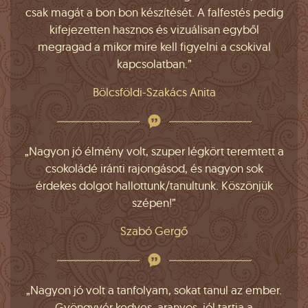
csak magát a bon bon készítését. A falfestés pedig
kifejezetten hasznos és vizuálisan egyből
megragad a mikor mire kell figyelni a csokival
kapcsolatban.”
Bölcsföldi-Szakács Anita
„Nagyon jó élmény volt, szuper légkört teremtett a
csokoládé iránti rajongásod, és nagyon sok
érdekes dolgot hallottunk/tanultunk. Köszönjük
szépen!”
Szabó Gergő
„Nagyon jó volt a tanfolyam, sokat tanul az ember.
Gyöngyvér kedves, aranyos, jól tartja a