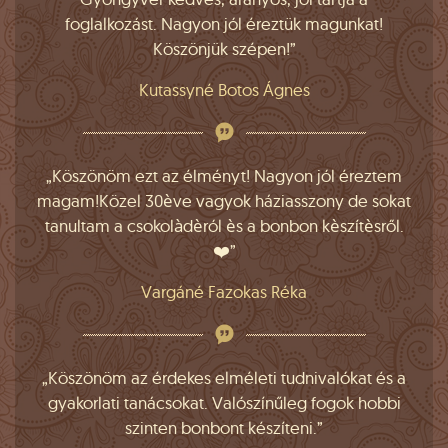
foglalkozást. Nagyon jól éreztük magunkat!
Köszönjük szépen!”
Kutassyné Botos Ágnes
„Köszönöm ezt az élményt! Nagyon jól éreztem
magam!Közel 30ève vagyok háziasszony de sokat
tanultam a csokolàdèról ès a bonbon kèszítèsről.
❤️”
Vargáné Fazokas Réka
„Köszönöm az érdekes elméleti tudnivalókat és a
gyakorlati tanácsokat. Valószínűleg fogok hobbi
szinten bonbont készíteni.”