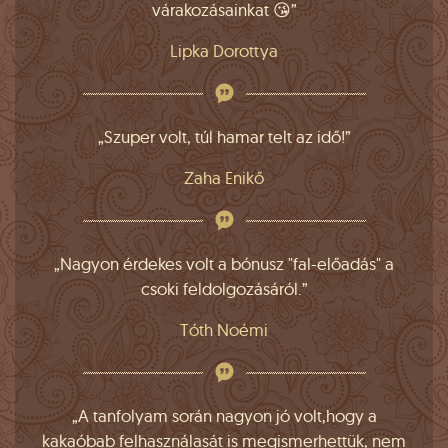
várakozásainkat 😘”
Lipka Dorottya
„Szuper volt, túl hamar telt az idő!”
Zaha Enikő
„Nagyon érdekes volt a bónusz "fal-előadás" a
csoki feldolgozásáról.”
Tóth Noémi
„A tanfolyam során nagyon jó volt,hogy a
kakaóbab felhasználasát is megismerhettük, nem