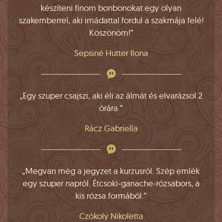
készíteni finom bonbonokat egy olyan
szakemberrel, aki imádattal fordul a szakmája felé!
Köszönöm!”
Sepsiné Hutter Ilona
„Egy szuper csajszi, aki éli az álmát és elvarázsol 2
órára.”
Rácz Gabriella
„Megvan még a jegyzet a kurzusról. Szép emlék
egy szuper napról. Étcsoki-ganache-rózsabors, a
kis rózsa formából.”
Czókoly Nikoletta