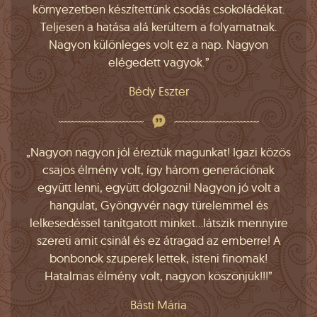
környezetben készítettünk csodás csokoládékat.
Teljesen a hatása alá kerültem a folyamatnak.
Nagyon különleges volt ez a nap. Nagyon
elégedett vagyok.”
Bédy Eszter
„Nagyon nagyon jól éreztük magunkat! Igazi közös
csajos élmény volt, így három generációnak
együtt lenni, együtt dolgozni! Nagyon jó volt a
hangulat, Gyöngyvér nagy türelemmel és
lelkesedéssel tanítgatott minket...látszik mennyire
szereti amit csinál és ez átragad az emberre! A
bonbonok szuperek lettek, isteni finomak!
Hatalmas élmény volt, nagyon köszönjük!!!”
Básti Mária